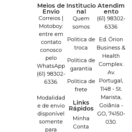
Meios de
Institucio
Atendim
Envio
nal
ento
Correios |
Quem
(61) 98302-
Motoboy:
somos
6336
entre em
Politica de
Ed. Órion
contato
troca
Business &
conosco
Health
pelo
Politica de
Complex.
WhatsApp
garantia
Av.
(61) 98302-
Portugal,
Politica de
6336.
1148 - St.
frete
Marista,
Modalidad
Links
Goiânia -
e de envio
Rápidos
disponível
GO, 74150-
Minha
somente
030.
Conta
para