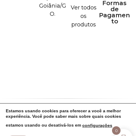
Formas
Goiânia/G
Ver todos
de
O.
Pagamen
os
to
produtos
Estamos usando cookies para oferecer a você a melhor
Política de Cookies
Política de Privacidade
experiência. Você pode saber mais sobre quais cookies
Termos de Uso
estamos usando ou desativá-los em
configurações
Copyright Lavie de prata - 43.887.208/0001-
0