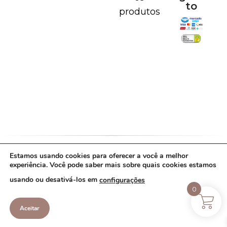
to
produtos
Estamos usando cookies para oferecer a você a melhor
Política de Cookies
Política de Privacidade
experiência. Você pode saber mais sobre quais cookies estamos
Termos de Uso
usando ou desativá-los em
configurações
Copyright Lavie de prata - 43.887.208/0001-
0
87 - 2022. Todos os direitos reservados.
Aceitar