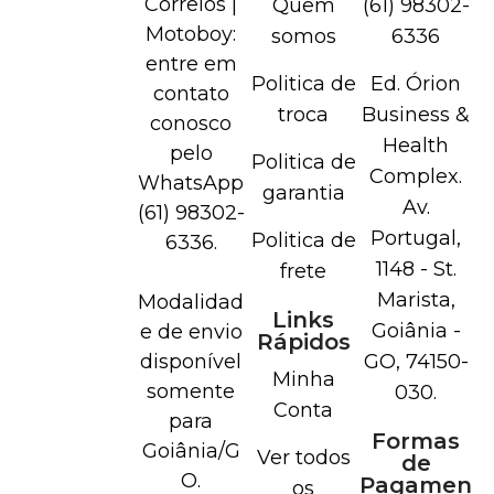
Correios |
Quem
(61) 98302-
Motoboy:
somos
6336
entre em
Politica de
Ed. Órion
contato
troca
Business &
conosco
Health
pelo
Politica de
Complex.
WhatsApp
garantia
Av.
(61) 98302-
Portugal,
Politica de
6336.
1148 - St.
frete
Marista,
Modalidad
Links
Goiânia -
e de envio
Rápidos
disponível
GO, 74150-
Minha
somente
030.
Conta
para
Formas
Goiânia/G
Ver todos
de
O.
Pagamen
os