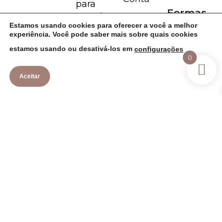
para
Formas
Goiânia/G
Ver todos
de
Estamos usando cookies para oferecer a você a melhor
O.
Pagamen
os
experiência. Você pode saber mais sobre quais cookies
to
produtos
estamos usando ou desativá-los em
configurações
0
Aceitar
Política de Cookies
Política de Privacidade
Termos de Uso
Copyright Lavie de prata - 43.887.208/0001-