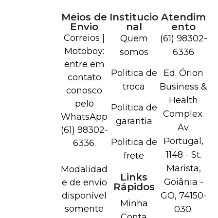
Meios de
Institucio
Atendim
Envio
nal
ento
Correios |
Quem
(61) 98302-
Motoboy:
somos
6336
entre em
Politica de
Ed. Órion
contato
troca
Business &
conosco
Health
pelo
Politica de
Complex.
WhatsApp
garantia
Av.
(61) 98302-
Portugal,
Politica de
6336.
1148 - St.
frete
Marista,
Modalidad
Links
Goiânia -
e de envio
Rápidos
disponível
GO, 74150-
Minha
somente
030.
Conta