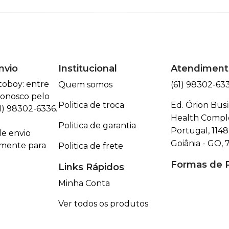
nvio
Institucional
Atendiment
toboy: entre
Quem somos
(61) 98302-63
onosco pelo
Politica de troca
Ed. Órion Busi
) 98302-6336.
Health Comple
Politica de garantia
Portugal, 1148 
e envio
Goiânia - GO, 
omente para
Politica de frete
Formas de
Links Rápidos
Minha Conta
Ver todos os produtos