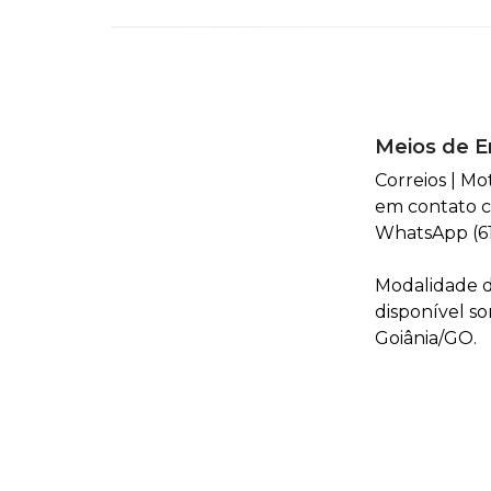
Meios de E
Correios | Mo
em contato c
WhatsApp (61
Modalidade d
disponível s
Goiânia/GO.