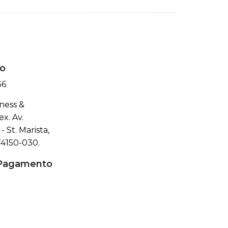
o
36
ness &
x. Av.
- St. Marista,
74150-030.
 Pagamento