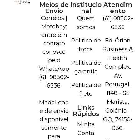
Meios de
Institucio
Atendim
Envio
nal
ento
Correios |
Quem
(61) 98302-
Motoboy:
somos
6336
entre em
Politica de
Ed. Órion
contato
troca
Business &
conosco
Health
pelo
Politica de
Complex.
WhatsApp
garantia
Av.
(61) 98302-
Portugal,
Politica de
6336.
1148 - St.
frete
Marista,
Modalidad
Links
Goiânia -
e de envio
Rápidos
disponível
GO, 74150-
Minha
somente
030.
Conta
para