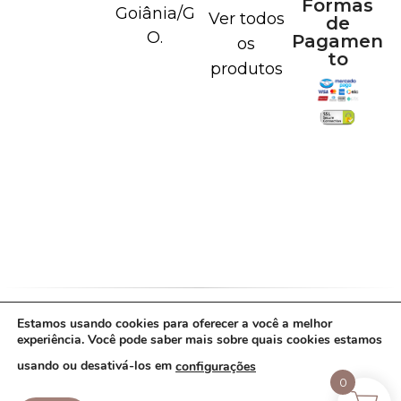
Formas
Goiânia/G
Ver todos
de
O.
Pagamen
os
to
produtos
Estamos usando cookies para oferecer a você a melhor
Política de Cookies
Política de Privacidade
experiência. Você pode saber mais sobre quais cookies estamos
Termos de Uso
usando ou desativá-los em
configurações
Copyright Lavie de prata - 43.887.208/0001-
0