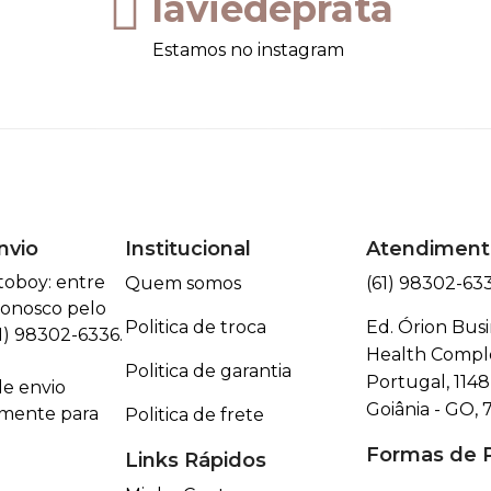
laviedeprata
Estamos no instagram
nvio
Institucional
Atendiment
toboy: entre
Quem somos
(61) 98302-63
onosco pelo
Politica de troca
Ed. Órion Busi
) 98302-6336.
Health Comple
Politica de garantia
Portugal, 1148 
e envio
Goiânia - GO, 
omente para
Politica de frete
Formas de
Links Rápidos