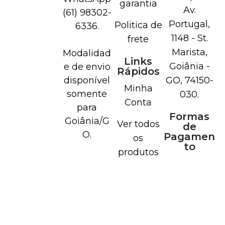
garantia
Av.
(61) 98302-
Portugal,
Politica de
6336.
1148 - St.
frete
Marista,
Modalidad
Links
Goiânia -
e de envio
Rápidos
disponível
GO, 74150-
Minha
somente
030.
Conta
para
Formas
Goiânia/G
Ver todos
de
O.
Pagamen
os
to
produtos