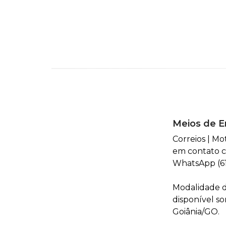
Meios de E
Correios | Mo
em contato c
WhatsApp (61
Modalidade d
disponível s
Goiânia/GO.