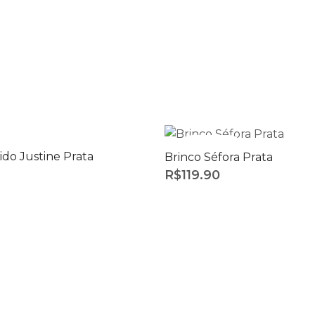
O
ESGOTADO
ido Justine Prata
Brinco Séfora Prata
R$
119.90