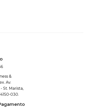
o
36
ness &
x. Av.
- St. Marista,
74150-030.
 Pagamento