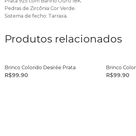
Prata 925 com Banho Ouro 18K.
Pedras de Zircônia Cor Verde.
Sistema de fecho: Tarraxa.
Produtos relacionados
ESGOTAD
Brinco Colorido Desirée Prata
Brinco Color
R$
99.90
R$
99.90