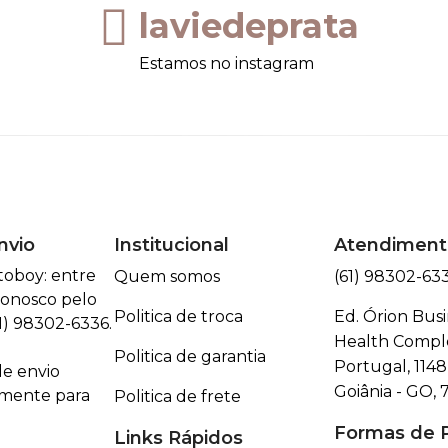
laviedeprata
Estamos no instagram
nvio
Institucional
Atendiment
toboy: entre
Quem somos
(61) 98302-63
onosco pelo
Politica de troca
Ed. Órion Busi
) 98302-6336.
Health Comple
Politica de garantia
Portugal, 1148 
e envio
Goiânia - GO, 
omente para
Politica de frete
Formas de
Links Rápidos