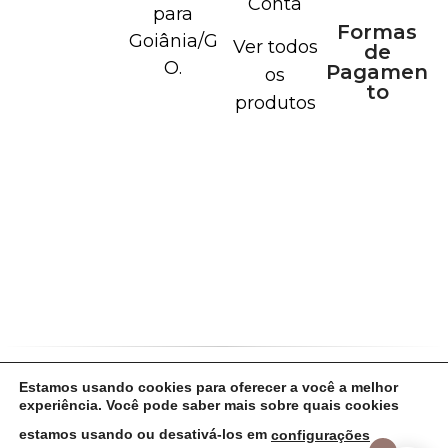
Conta
para
Formas
Goiânia/G
Ver todos
de
O.
Pagamen
os
to
produtos
Estamos usando cookies para oferecer a você a melhor
Política de Cookies
Política de Privacidade
experiência. Você pode saber mais sobre quais cookies
Termos de Uso
estamos usando ou desativá-los em
configurações