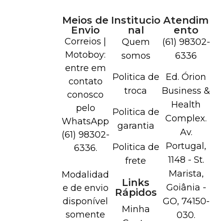
Meios de
Institucio
Atendim
Envio
nal
ento
Correios |
Quem
(61) 98302-
Motoboy:
somos
6336
entre em
Politica de
Ed. Órion
contato
troca
Business &
conosco
Health
pelo
Politica de
Complex.
WhatsApp
garantia
Av.
(61) 98302-
Portugal,
Politica de
6336.
1148 - St.
frete
Marista,
Modalidad
Links
Goiânia -
e de envio
Rápidos
disponível
GO, 74150-
Minha
somente
030.