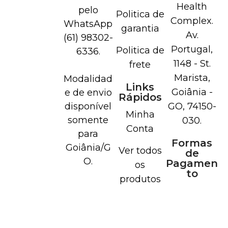
Health
pelo
Politica de
Complex.
WhatsApp
garantia
Av.
(61) 98302-
Portugal,
Politica de
6336.
1148 - St.
frete
Marista,
Modalidad
Links
Goiânia -
e de envio
Rápidos
disponível
GO, 74150-
Minha
somente
030.
Conta
para
Formas
Goiânia/G
Ver todos
de
O.
Pagamen
os
to
produtos