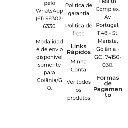
Health
pelo
Politica de
Complex.
WhatsApp
garantia
Av.
(61) 98302-
Portugal,
Politica de
6336.
1148 - St.
frete
Marista,
Modalidad
Links
Goiânia -
e de envio
Rápidos
disponível
GO, 74150-
Minha
somente
030.
Conta
para
Formas
Goiânia/G
Ver todos
de
O.
Pagamen
os
to
produtos