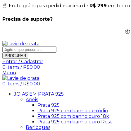
📦 Frete grátis para pedidos acima de
R$ 299
em todo o 
Precisa de suporte?
📦
PROCURAR
Entrar / Cadastrar
0
items
/
R$
0.00
Menu
0
items
/
R$
0.00
JOIAS EM PRATA 925
Anéis
Prata 925
Prata 925 com banho de ródio
Prata 925 com banho ouro 18k
Prata 925 com banho ouro Rose
Berloques