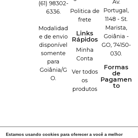
Av.
(61) 98302-
Portugal,
Politica de
6336.
1148 - St.
frete
Marista,
Modalidad
Links
Goiânia -
e de envio
Rápidos
disponível
GO, 74150-
Minha
somente
030.
Conta
para
Formas
Goiânia/G
Ver todos
de
O.
Pagamen
os
to
produtos
Estamos usando cookies para oferecer a você a melhor