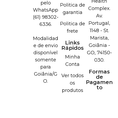
Health
pelo
Politica de
Complex.
WhatsApp
garantia
Av.
(61) 98302-
Portugal,
Politica de
6336.
1148 - St.
frete
Marista,
Modalidad
Links
Goiânia -
e de envio
Rápidos
disponível
GO, 74150-
Minha
somente
030.
Conta
para
Formas
Goiânia/G
Ver todos
de
O.
Pagamen
os
to
produtos