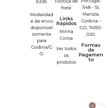
Portugal,
Politica de
6336.
1148 - St.
frete
Marista,
Modalidad
Links
Goiânia -
e de envio
Rápidos
disponível
GO, 74150-
Minha
somente
030.
Conta
para
Formas
Goiânia/G
Ver todos
de
O.
Pagamen
os
to
produtos
0