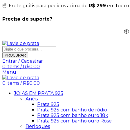
📦 Frete grátis para pedidos acima de
R$ 299
em todo o 
Precisa de suporte?
📦
PROCURAR
Entrar / Cadastrar
0
items
/
R$
0.00
Menu
0
items
/
R$
0.00
JOIAS EM PRATA 925
Anéis
Prata 925
Prata 925 com banho de ródio
Prata 925 com banho ouro 18k
Prata 925 com banho ouro Rose
Berloques