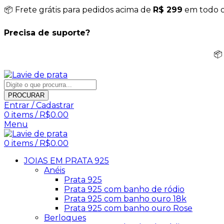
📦 Frete grátis para pedidos acima de
R$ 299
em todo o 
Precisa de suporte?
📦
PROCURAR
Entrar / Cadastrar
0
items
/
R$
0.00
Menu
0
items
/
R$
0.00
JOIAS EM PRATA 925
Anéis
Prata 925
Prata 925 com banho de ródio
Prata 925 com banho ouro 18k
Prata 925 com banho ouro Rose
Berloques