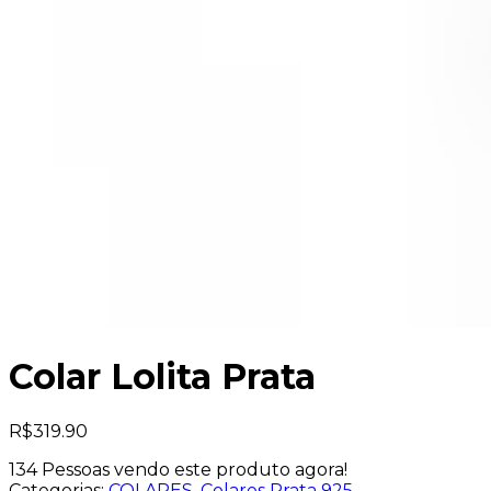
Colar Lolita Prata
R$
319.90
134
Pessoas vendo este produto agora!
Categorias:
COLARES
,
Colares Prata 925