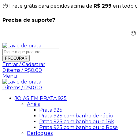
📦 Frete grátis para pedidos acima de
R$ 299
em todo o 
Precisa de suporte?
📦
PROCURAR
Entrar / Cadastrar
0
items
/
R$
0.00
Menu
0
items
/
R$
0.00
JOIAS EM PRATA 925
Anéis
Prata 925
Prata 925 com banho de ródio
Prata 925 com banho ouro 18k
Prata 925 com banho ouro Rose
Berloques