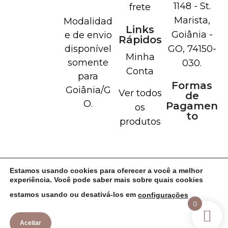
1148 - St.
frete
Marista,
Modalidad
Links
Goiânia -
e de envio
Rápidos
disponível
GO, 74150-
Minha
somente
030.
Conta
para
Formas
Goiânia/G
Ver todos
de
O.
Pagamen
os
to
produtos
Estamos usando cookies para oferecer a você a melhor
experiência. Você pode saber mais sobre quais cookies
estamos usando ou desativá-los em
configurações
0
Aceitar