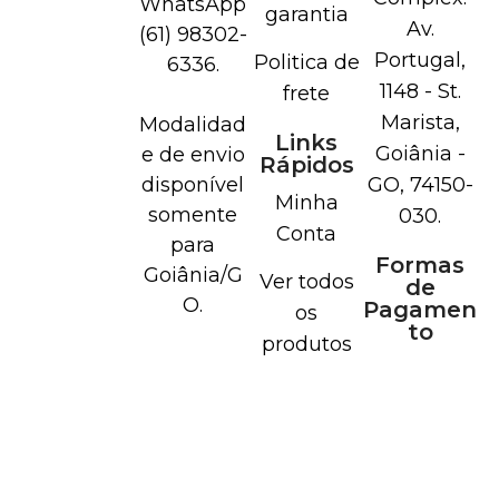
WhatsApp
garantia
Av.
(61) 98302-
Portugal,
Politica de
6336.
1148 - St.
frete
Marista,
Modalidad
Links
Goiânia -
e de envio
Rápidos
disponível
GO, 74150-
Minha
somente
030.
Conta
para
Formas
Goiânia/G
Ver todos
de
O.
Pagamen
os
to
produtos