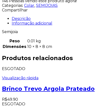
146
Pessoas vendo este produto agora!
Categorias:
Colar
,
SEMIJOIAS
Compartilhar
Descrição
Informação adicional
Semijoia
Peso
0.01 kg
Dimensões
10 × 8 × 8 cm
Produtos relacionados
ESGOTADO
Visualização rápida
Brinco Trevo Argola Prateado
R$
49.90
ESGOTADO