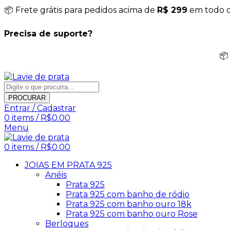
📦 Frete grátis para pedidos acima de
R$ 299
em todo o 
Precisa de suporte?
📦
PROCURAR
Entrar / Cadastrar
0
items
/
R$
0.00
Menu
0
items
/
R$
0.00
JOIAS EM PRATA 925
Anéis
Prata 925
Prata 925 com banho de ródio
Prata 925 com banho ouro 18k
Prata 925 com banho ouro Rose
Berloques