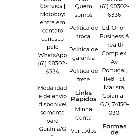
Correios |
Quem
(61) 98302-
Motoboy:
somos
6336
entre em
Politica de
Ed. Órion
contato
troca
Business &
conosco
Health
pelo
Politica de
Complex.
WhatsApp
garantia
Av.
(61) 98302-
Portugal,
Politica de
6336.
1148 - St.
frete
Marista,
Modalidad
Links
Goiânia -
e de envio
Rápidos
disponível
GO, 74150-
Minha
somente
030.
Conta
para
Formas
Goiânia/G
Ver todos
de