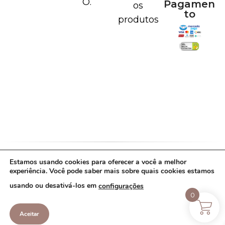
O.
Pagamen
os
to
produtos
Estamos usando cookies para oferecer a você a melhor
Política de Cookies
Política de Privacidade
experiência. Você pode saber mais sobre quais cookies estamos
Termos de Uso
usando ou desativá-los em
configurações
Copyright Lavie de prata - 43.887.208/0001-
0
87 - 2022. Todos os direitos reservados.
Aceitar