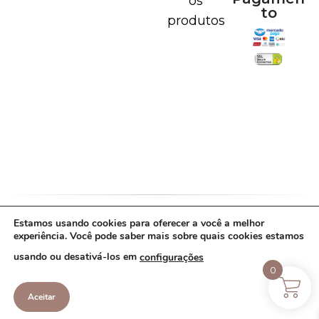
os
to
produtos
Estamos usando cookies para oferecer a você a melhor
Política de Cookies
Política de Privacidade
experiência. Você pode saber mais sobre quais cookies estamos
Termos de Uso
usando ou desativá-los em
configurações
Copyright Lavie de prata - 43.887.208/0001-
0
87 - 2022. Todos os direitos reservados.
Aceitar