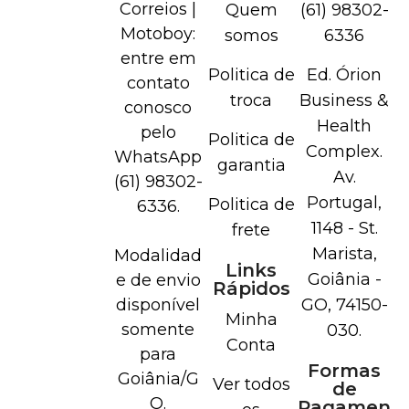
Correios |
Quem
(61) 98302-
Motoboy:
somos
6336
entre em
Politica de
Ed. Órion
contato
troca
Business &
conosco
Health
pelo
Politica de
Complex.
WhatsApp
garantia
Av.
(61) 98302-
Portugal,
Politica de
6336.
1148 - St.
frete
Marista,
Modalidad
Links
Goiânia -
e de envio
Rápidos
disponível
GO, 74150-
Minha
somente
030.
Conta
para
Formas
Goiânia/G
Ver todos
de
O.
Pagamen