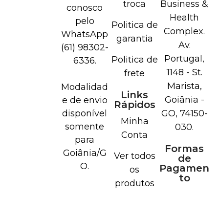
troca
Business &
conosco
Health
pelo
Politica de
Complex.
WhatsApp
garantia
Av.
(61) 98302-
Portugal,
Politica de
6336.
1148 - St.
frete
Marista,
Modalidad
Links
Goiânia -
e de envio
Rápidos
disponível
GO, 74150-
Minha
somente
030.
Conta
para
Formas
Goiânia/G
Ver todos
de
O.
Pagamen
os
to
produtos