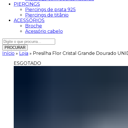
PIERCINGS
Piercings de prata 925
Piercings de titânio
ACESSÓRIOS
Broche
Acessório cabelo
PROCURAR
Início
»
Loja
»
Presilha Flor Cristal Grande Dourado UN
ESGOTADO