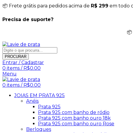
📦 Frete grátis para pedidos acima de
R$ 299
em todo o 
Precisa de suporte?
📦
PROCURAR
Entrar / Cadastrar
0
items
/
R$
0.00
Menu
0
items
/
R$
0.00
JOIAS EM PRATA 925
Anéis
Prata 925
Prata 925 com banho de ródio
Prata 925 com banho ouro 18k
Prata 925 com banho ouro Rose
Berloques