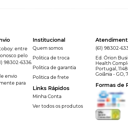
nvio
Institucional
Atendiment
Quem somos
(61) 98302-63
toboy: entre
onosco pelo
Politica de troca
Ed. Órion Busi
) 98302-6336.
Health Comple
Politica de garantia
Portugal, 1148 
Goiânia - GO, 
e envio
Politica de frete
omente para
Formas de
Links Rápidos
Minha Conta
Ver todos os produtos