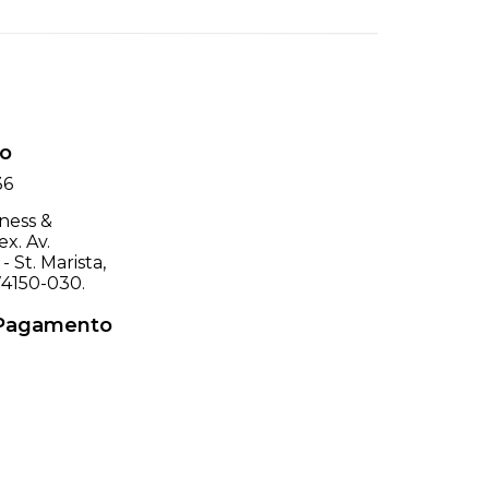
o
36
ness &
x. Av.
- St. Marista,
74150-030.
 Pagamento