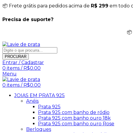
📦 Frete grátis para pedidos acima de
R$ 299
em todo o 
Precisa de suporte?
📦
PROCURAR
Entrar / Cadastrar
0
items
/
R$
0.00
Menu
0
items
/
R$
0.00
JOIAS EM PRATA 925
Anéis
Prata 925
Prata 925 com banho de ródio
Prata 925 com banho ouro 18k
Prata 925 com banho ouro Rose
Berloques