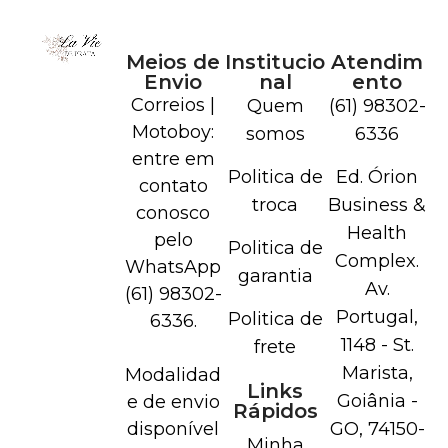
Meios de
Institucio
Atendim
Envio
nal
ento
Correios |
Quem
(61) 98302-
Motoboy:
somos
6336
entre em
Politica de
Ed. Órion
contato
troca
Business &
conosco
Health
pelo
Politica de
Complex.
WhatsApp
garantia
Av.
(61) 98302-
Portugal,
Politica de
6336.
1148 - St.
frete
Marista,
Modalidad
Links
Goiânia -
e de envio
Rápidos
disponível
GO, 74150-
Minha