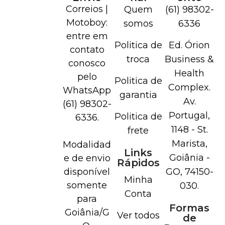
Correios |
Quem
(61) 98302-
Motoboy:
somos
6336
entre em
Politica de
Ed. Órion
contato
troca
Business &
conosco
Health
pelo
Politica de
Complex.
WhatsApp
garantia
Av.
(61) 98302-
Portugal,
Politica de
6336.
1148 - St.
frete
Marista,
Modalidad
Links
Goiânia -
e de envio
Rápidos
disponível
GO, 74150-
Minha
somente
030.
Conta
para
Formas
Goiânia/G
Ver todos
de