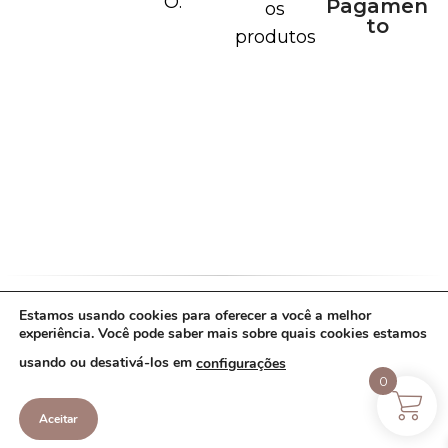
O.
Pagamen
os
to
produtos
Estamos usando cookies para oferecer a você a melhor
Política de Cookies
Política de Privacidade
experiência. Você pode saber mais sobre quais cookies estamos
Termos de Uso
usando ou desativá-los em
configurações
Copyright Lavie de prata - 43.887.208/0001-
0
87 - 2022. Todos os direitos reservados.
Aceitar