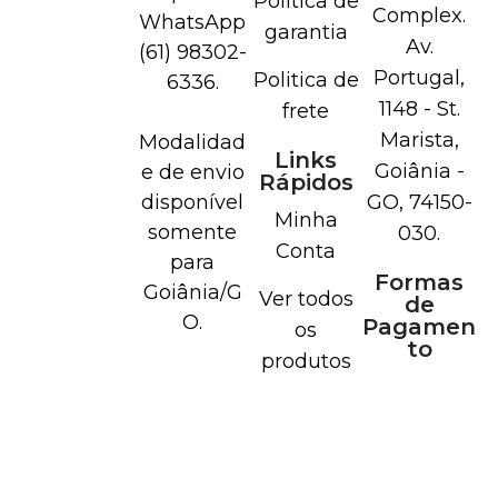
Politica de
Complex.
WhatsApp
garantia
Av.
(61) 98302-
Portugal,
Politica de
6336.
1148 - St.
frete
Marista,
Modalidad
Links
Goiânia -
e de envio
Rápidos
disponível
GO, 74150-
Minha
somente
030.
Conta
para
Formas
Goiânia/G
Ver todos
de
O.
Pagamen
os
to
produtos