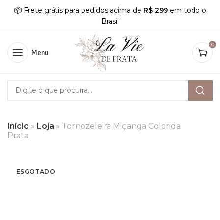
📦 Frete grátis para pedidos acima de
R$ 299
em todo o
Brasil
0
Menu
Início
»
Loja
»
Tornozeleira Miçanga Colorida
Prata
ESGOTADO