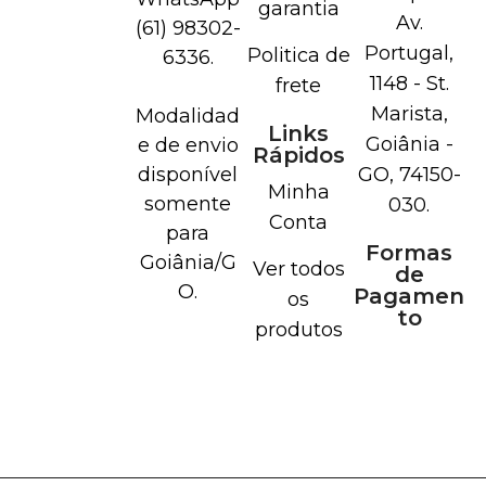
garantia
Av.
(61) 98302-
Portugal,
Politica de
6336.
1148 - St.
frete
Marista,
Modalidad
Links
Goiânia -
e de envio
Rápidos
disponível
GO, 74150-
Minha
somente
030.
Conta
para
Formas
Goiânia/G
Ver todos
de
O.
Pagamen
os
to
produtos