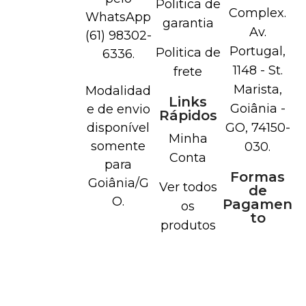
Politica de
Complex.
WhatsApp
garantia
Av.
(61) 98302-
Portugal,
Politica de
6336.
1148 - St.
frete
Marista,
Modalidad
Links
Goiânia -
e de envio
Rápidos
disponível
GO, 74150-
Minha
somente
030.
Conta
para
Formas
Goiânia/G
Ver todos
de
O.
Pagamen
os
to
produtos