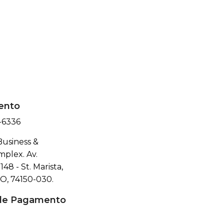
ento
-6336
Business &
plex. Av.
148 - St. Marista,
GO, 74150-030.
de Pagamento