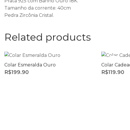
Prata 925 com Banho Ouro 18K.
Tamanho da corrente: 40cm
Pedra Zircônia Cristal.
Related products
SOLD
Colar Esmeralda Ouro
Colar Cadea
R$
199.90
R$
119.90