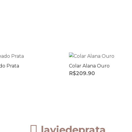
do Prata
Colar Alana Ouro
R$
209.90
laviedeprata