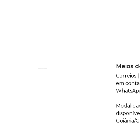
Meios d
Correios 
em conta
WhatsApp
Modalida
disponíve
Goiânia/G