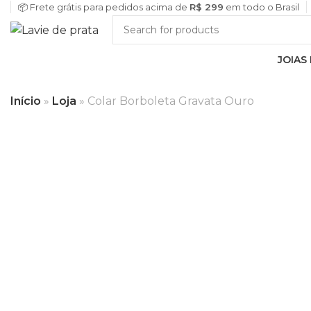
📦 Frete grátis para pedidos acima de
R$ 299
em todo o Brasil
JOIAS
Início
»
Loja
»
Colar Borboleta Gravata Ouro